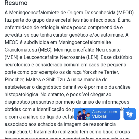
Resumo
A Meningoencefalomiete de Origem Desconhecida (MEOD)
faz parte do grupo das encefalites não infecciosas. É uma
enfermidade de etiologia ainda pouco compreendida e
acredita-se que tenha caráter genético e/ou autoimune. A
MEOD é subdividida em Meningoencefalomielite
Granulomatosa (MEG), Meningoencefalite Necrosante
(MEN) e Leucoencefalite Necrosante (LEN). Esse distúrbio
neurológico é considerado comum em cães de pequeno
porte como por exemplo os da raça Yorkshire Terrier,
Pinscher, Maltes e Shih Tzu. A única maneira de
estabelecer o diagnóstico definitivo é por meio da análise
histopatológica. No entanto, é possível chegar ao
diagnóstico presuntivo por meio da união de informações
obtidas com a identificação do paciente, exame neurológico
e com a análise do líquido cefalorraquidiano (LCR)
associado aos achados da imagem de ressonância
magnética. O tratamento realizado tem como base drogas