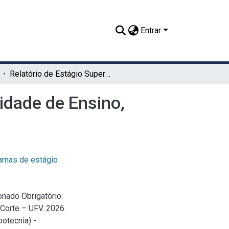
Entrar
Relatório de Estágio Supervisionado Obrigatório: Unidade de Ensino, Pesquisa e Extensão em Bovinos de Corte - UFV
idade de Ensino,
amas de estágio
onado Obrigatório:
Corte – UFV. 2026.
otecnia) -