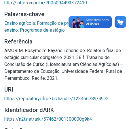
http://lattes.cnpq.br/7005094493372410
Palavras-chave
Ensino agrícola
;
Formação de professores
;
Prática de
ensino
;
Programas de estágio
Referência
AMORIM, Rosymeire Rayane Tenório de. Relatório final do
estágio curricular obrigatório. 2021. 38 f. Trabalho de
Conclusão de Curso (Licenciatura em Ciências Agrícolas) –
Departamento de Educação, Universidade Federal Rural de
Pernambuco, Recife, 2021.
URI
https://repository.ufrpe.br/handle/123456789/4973
Identificador dARK
https://n2t.net/ark:/57462/001300000g9k4