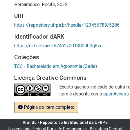
Pernambuco, Recife, 2022.
URI
https://repository.ufrpe.br/handle/123456789/5286
Identificador dARK
https://n2t.net/ark:/57462/001300000g8zc
Coleções
TCC - Bacharelado em Agronomia (Sede)
Licença Creative Commons
Exceto quando indicado de outra fo
item é descrita como
openAccess
Página do item completo
Arandu - Repositório Institucional da UFRPE
Universidade Federal Rural de Pernambuco - Biblioteca Central