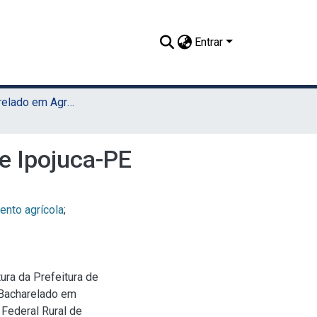
Entrar
TCC - Bacharelado em Agronomia (Sede)
de Ipojuca-PE
nto agrícola
;
ura da Prefeitura de
(Bacharelado em
Federal Rural de