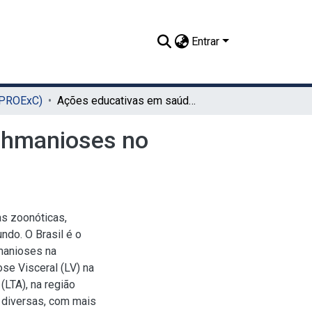
Entrar
(PROExC)
Ações educativas em saúde para o controle das leishmanioses no município de Igarassu - PE
ishmanioses no
s zoonóticas,
do. O Brasil é o
hmanioses na
se Visceral (LV) na
LTA), na região
 diversas, com mais