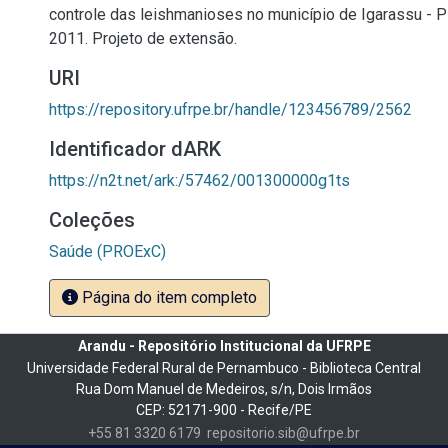
controle das leishmanioses no município de Igarassu - P
2011. Projeto de extensão.
URI
https://repository.ufrpe.br/handle/123456789/2562
Identificador dARK
https://n2t.net/ark:/57462/001300000g1ts
Coleções
Saúde (PROExC)
Página do item completo
Arandu - Repositório Institucional da UFRPE
Universidade Federal Rural de Pernambuco - Biblioteca Central
Rua Dom Manuel de Medeiros, s/n, Dois Irmãos
CEP: 52171-900 - Recife/PE
+55 81 3320 6179
repositorio.sib@ufrpe.br