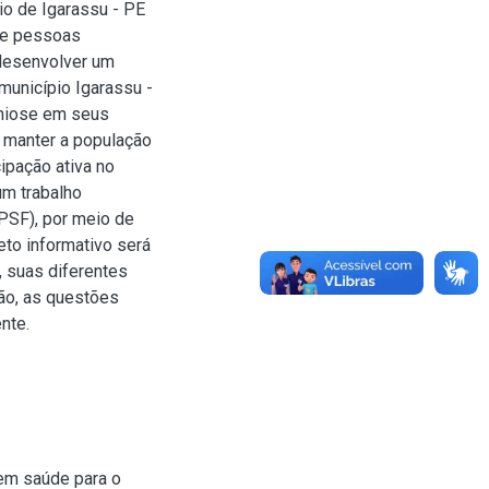
io de Igarassu - PE
de pessoas
 desenvolver um
município Igarassu -
aniose em seus
e manter a população
ipação ativa no
um trabalho
 PSF), por meio de
eto informativo será
, suas diferentes
são, as questões
nte.
 em saúde para o