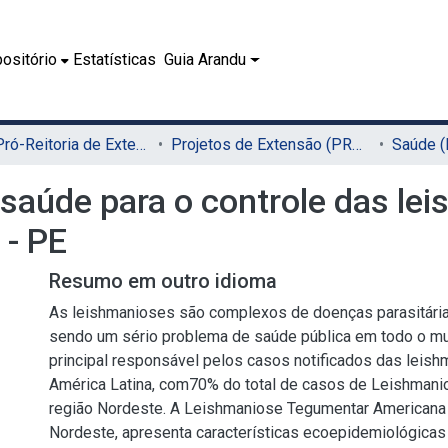
ositório
Estatísticas
Guia Arandu
01.5 - Pró-Reitoria de Extensão, Cultura e Cidadania (PROExC)
Projetos de Extensão (PROExC)
Saúde 
saúde para o controle das le
 - PE
Resumo em outro idioma
As leishmanioses são complexos de doenças parasitária
sendo um sério problema de saúde pública em todo o mun
principal responsável pelos casos notificados das leis
América Latina, com70% do total de casos de Leishmanio
região Nordeste. A Leishmaniose Tegumentar Americana (
Nordeste, apresenta características ecoepidemiológicas