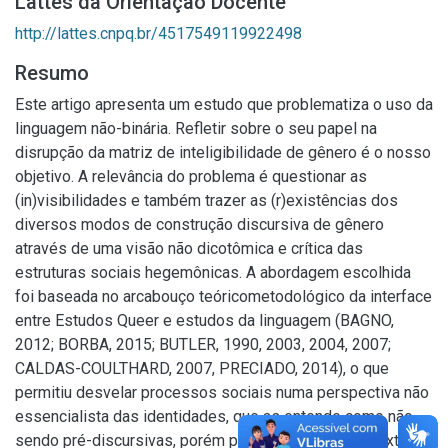
Lattes da Orientação Docente
http://lattes.cnpq.br/4517549119922498
Resumo
Este artigo apresenta um estudo que problematiza o uso da
linguagem não-binária. Refletir sobre o seu papel na
disrupção da matriz de inteligibilidade de gênero é o nosso
objetivo. A relevância do problema é questionar as
(in)visibilidades e também trazer as (r)existências dos
diversos modos de construção discursiva de gênero
através de uma visão não dicotômica e crítica das
estruturas sociais hegemônicas. A abordagem escolhida
foi baseada no arcabouço teóricometodológico da interface
entre Estudos Queer e estudos da linguagem (BAGNO,
2012; BORBA, 2015; BUTLER, 1990, 2003, 2004, 2007;
CALDAS-COULTHARD, 2007, PRECIADO, 2014), o que
permitiu desvelar processos sociais numa perspectiva não
essencialista das identidades, que as entende como não
sendo pré-discursivas, porém provenientes de contextos