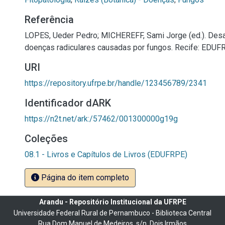
Referência
LOPES, Ueder Pedro; MICHEREFF, Sami Jorge (ed.). Des
doenças radiculares causadas por fungos. Recife: EDUFRPE
URI
https://repository.ufrpe.br/handle/123456789/2341
Identificador dARK
https://n2t.net/ark:/57462/001300000g19g
Coleções
08.1 - Livros e Capítulos de Livros (EDUFRPE)
Página do item completo
Arandu - Repositório Institucional da UFRPE
Universidade Federal Rural de Pernambuco - Biblioteca Central
Rua Dom Manuel de Medeiros, s/n, Dois Irmãos