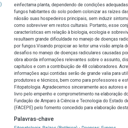
)
einfectama planta, dependendo de condições adequadas
fungos habitantes do solo podem colonizar as raízes da
nãosão suas hospedeiros principais, sem induzir sintom
como sobreviver em restos culturais. Portanto, esse con
características em relação à biologia, ecologia e sobrevi
resultaem grande dificuldade no manejo de doenças radi
por fungos.Visando propiciar ao leitor uma visão ampla d
desafios no manejo de doenças radiculares causadas por
obra aborda informações relevantes sobre o assunto, di
capítulos e com a contribuição de 48 colaboradores. Ac
informações aqui contidas serão de grande valia para uti
produtores e técnicos, bem como para professores e es
Fitopatologia. Agradecemos sinceramente aos autores e
livro pelo empenho e comprometimento na elaboração do
Fundação de Amparo à Ciência e Tecnologia do Estado 
(FACEPE) pelo fomento concedido para elaboração desta
Palavras-chave
Fitopatologia
;
Raízes (Botânica) - Doenças
;
Fungos