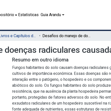
ositório
Estatísticas
Guia Arandu
08.1 - Livros e Capítulos de Livros (EDUFRPE)
Desafios do manejo de doenças radiculares causadas por fungos
e doenças radiculares causad
Resumo em outro idioma
Fungos habitantes do solo causam doenças radiculares 
cultivos de importância econômica. Essas doenças são r
interação entre o patógeno, o hospedeiro e os componen
abióticos do solo. Os fungos habitantes do solo produz
resistência, que na ausência da planta hospedeira perma
portanto, protegidas de fatores adversos do solo. No en
exsudatos radiculares de um hospedeiro suscetível na r
fonte adequada de nutrientes, essas estruturas de resi