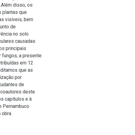
.Além disso, os
s plantas que
as visíveis, bem
junto de
vência no solo
culares causadas
os principais
 fungos, a presente
stribuídas em 12
reditamos que as
lização por
tudantes de
 coautores deste
s capítulos e à
de Pernambuco
 obra.