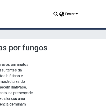
Entrar
as por fungos
graves em muitos
esultantes da
tes bióticos e
emestruturas de
necem inativase,
tanto, na presençade
izosfera,ou uma
stência germinam