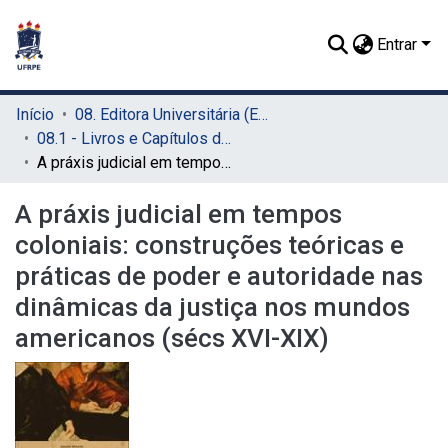
Entrar
Início
08. Editora Universitária (EDUFRPE)
08.1 - Livros e Capítulos de Livros (EDUFRPE)
A práxis judicial em tempos coloniais: construções teóricas e práticas de poder e autoridade nas dinâmicas da justiça nos mundos americanos (sécs XVI-XIX)
A práxis judicial em tempos
coloniais: construções teóricas e
práticas de poder e autoridade nas
dinâmicas da justiça nos mundos
americanos (sécs XVI-XIX)