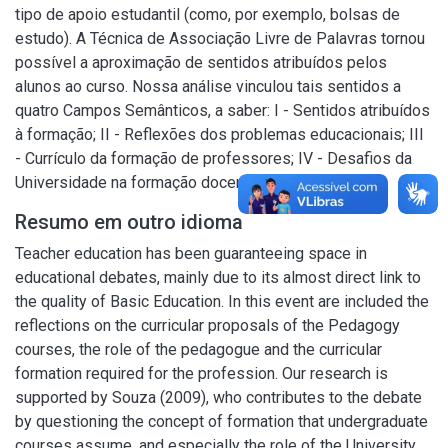
tipo de apoio estudantil (como, por exemplo, bolsas de
estudo). A Técnica de Associação Livre de Palavras tornou
possível a aproximação de sentidos atribuídos pelos
alunos ao curso. Nossa análise vinculou tais sentidos a
quatro Campos Semânticos, a saber: I - Sentidos atribuídos
à formação; II - Reflexões dos problemas educacionais; III
- Currículo da formação de professores; IV - Desafios da
Universidade na formação docente.
Resumo em outro idioma
Teacher education has been guaranteeing space in
educational debates, mainly due to its almost direct link to
the quality of Basic Education. In this event are included the
reflections on the curricular proposals of the Pedagogy
courses, the role of the pedagogue and the curricular
formation required for the profession. Our research is
supported by Souza (2009), who contributes to the debate
by questioning the concept of formation that undergraduate
courses assume, and especially the role of the University