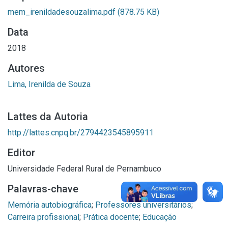
mem_irenildadesouzalima.pdf
(878.75 KB)
Data
2018
Autores
Lima, Irenilda de Souza
Lattes da Autoria
http://lattes.cnpq.br/2794423545895911
Editor
Universidade Federal Rural de Pernambuco
Palavras-chave
Memória autobiográfica
;
Professores universitários
;
Carreira profissional
;
Prática docente
;
Educação