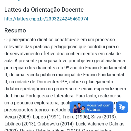
Lattes da Orientação Docente
http://lattes.cnpq.br/2393224245460974
Resumo
O planejamento didático constitui-se em um processo
relevante das práticas pedagógicas que contribui para o
desenvolvimento efetivo dos conhecimentos em sala de
aula. A presente pesquisa teve por objetivo geral analisar a
percepção dos discentes do 9º ano do Ensino Fundamental
II, de uma escola pública municipal de Ensino Fundamental
II, na cidade de Dormentes-PE, sobre o planejamento
didático-pedagógico no processo de ensino-aprendizagem
de Língua Portuguesa e Literatura. Para tanto, realizou-se
uma pesquisa exploratória, quali-quantitativa, baseada nos
pressupostos teórico-metodológicos de Moretto (2010),
Veiga (2008), Lopes (1991), Freire (1996), Silva (2013),
Libâneo (2013), Grabowski (2014), Lück, Valerien e Dalmás
(2002), Paixão, Rabelo e Bruni (2019). Os resultados