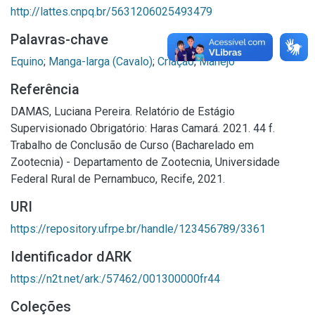
http://lattes.cnpq.br/5631206025493479
Palavras-chave
Equino
;
Manga-larga (Cavalo)
;
Criação
;
Manejo
Referência
DAMAS, Luciana Pereira. Relatório de Estágio
Supervisionado Obrigatório: Haras Camará. 2021. 44 f.
Trabalho de Conclusão de Curso (Bacharelado em
Zootecnia) - Departamento de Zootecnia, Universidade
Federal Rural de Pernambuco, Recife, 2021.
URI
https://repository.ufrpe.br/handle/123456789/3361
Identificador dARK
https://n2t.net/ark:/57462/001300000fr44
Coleções