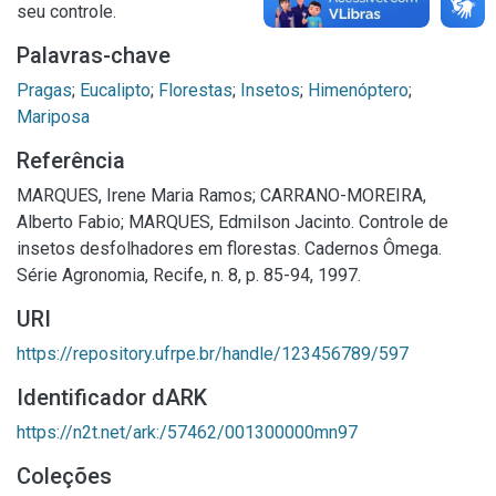
seu controle.
Palavras-chave
Pragas
;
Eucalipto
;
Florestas
;
Insetos
;
Himenóptero
;
Mariposa
Referência
MARQUES, Irene Maria Ramos; CARRANO-MOREIRA,
Alberto Fabio; MARQUES, Edmilson Jacinto. Controle de
insetos desfolhadores em florestas. Cadernos Ômega.
Série Agronomia, Recife, n. 8, p. 85-94, 1997.
URI
https://repository.ufrpe.br/handle/123456789/597
Identificador dARK
https://n2t.net/ark:/57462/001300000mn97
Coleções