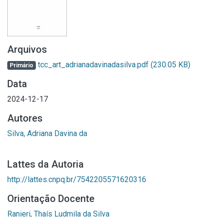
Arquivos
tcc_art_adrianadavinadasilva.pdf
(230.05 KB)
Primário
Data
2024-12-17
Autores
Silva, Adriana Davina da
Lattes da Autoria
http://lattes.cnpq.br/7542205571620316
Orientação Docente
Ranieri, Thaís Ludmila da Silva