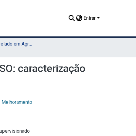
Entrar
TCC - Bacharelado em Agronomia (Sede)
ESO: caracterização
;
Melhoramento
Supervisionado