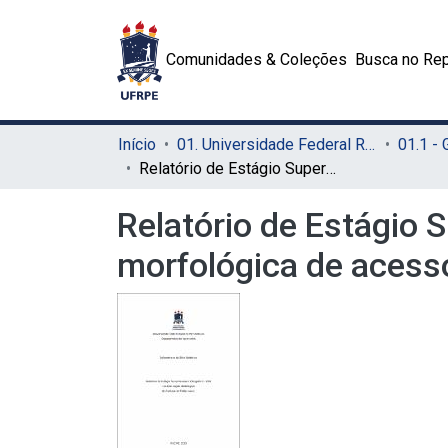
Comunidades & Coleções
Busca no Rep
Início
01. Universidade Federal Rural de Pernambuco - UFRPE (Sede)
01.1 -
Relatório de Estágio Supervisionado Obrigatório – ESO: caracterização morfológica de acessos de feijão-caupi
Relatório de Estágio 
morfológica de acesso