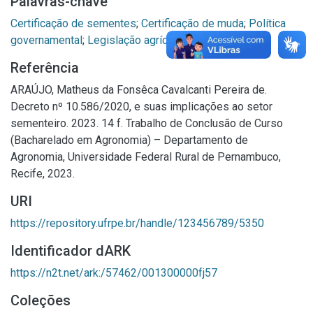
Palavras-chave
Certificação de sementes
;
Certificação de muda
;
Política
governamental
;
Legislação agrícola
;
Normalização
Referência
ARAÚJO, Matheus da Fonsêca Cavalcanti Pereira de.
Decreto nº 10.586/2020, e suas implicações ao setor
sementeiro. 2023. 14 f. Trabalho de Conclusão de Curso
(Bacharelado em Agronomia) – Departamento de
Agronomia, Universidade Federal Rural de Pernambuco,
Recife, 2023.
URI
https://repository.ufrpe.br/handle/123456789/5350
Identificador dARK
https://n2t.net/ark:/57462/001300000fj57
Coleções