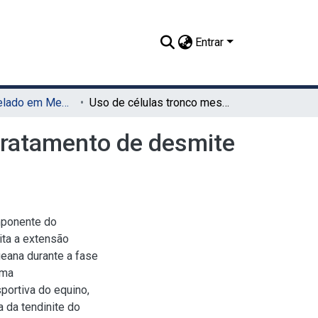
Entrar
TCC - Bacharelado em Medicina Veterinária (UAG)
Uso de células tronco mesenquimais autólogas no tratamento de desmite do ligamento suspensor do boleto: relato de caso
tratamento de desmite
mponente do
ita a extensão
eana durante a fase
ema
portiva do equino,
 da tendinite do