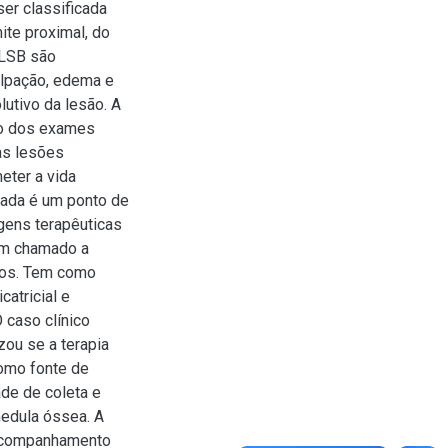
ser classificada
te proximal, do
 LSB são
alpação, edema e
utivo da lesão. A
ão dos exames
das lesões
eter a vida
otada é um ponto de
gens terapêuticas
em chamado a
dos. Tem como
catricial e
O caso clínico
zou se a terapia
como fonte de
ade de coleta e
edula óssea. A
 acompanhamento