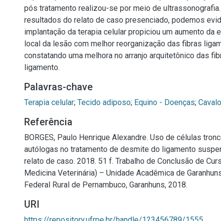
pós tratamento realizou-se por meio de ultrassonografi
resultados do relato de caso presenciado, podemos evid
implantação da terapia celular propiciou um aumento da
local da lesão com melhor reorganização das fibras liga
constatando uma melhora no arranjo arquitetônico das fib
ligamento.
Palavras-chave
Terapia celular
;
Tecido adiposo
;
Equino - Doenças
;
Caval
Referência
BORGES, Paulo Henrique Alexandre. Uso de células tro
autólogas no tratamento de desmite do ligamento suspen
relato de caso. 2018. 51 f. Trabalho de Conclusão de Cu
Medicina Veterinária) – Unidade Acadêmica de Garanhuns
Federal Rural de Pernambuco, Garanhuns, 2018.
URI
https://repository.ufrpe.br/handle/123456789/1555