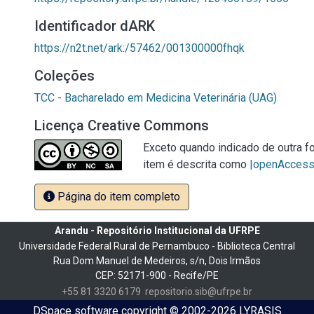
Identificador dARK
https://n2t.net/ark:/57462/001300000fhqk
Coleções
TCC - Bacharelado em Medicina Veterinária (UAG)
Licença Creative Commons
Exceto quando indicado de outra fo
item é descrita como
|openAcces
Página do item completo
Arandu - Repositório Institucional da UFRPE
Universidade Federal Rural de Pernambuco - Biblioteca Central
Rua Dom Manuel de Medeiros, s/n, Dois Irmãos
CEP: 52171-900 - Recife/PE
+55 81 3320 6179
repositorio.sib@ufrpe.br
DSpace software
copyright © 2002-2026
LYRASIS