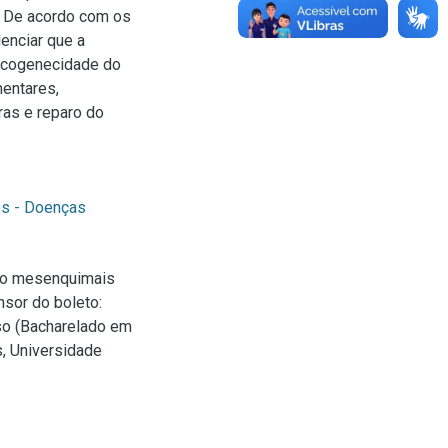
a. De acordo com os
enciar que a
 ecogenecidade do
mentares,
ras e reparo do
os - Doenças
nco mesenquimais
sor do boleto:
rso (Bacharelado em
, Universidade