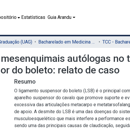
ositório
Estatísticas
Guia Arandu
 Graduação (UAG)
Bacharelado em Medicina Veterinária (UAG)
o mesenquimais autólogas no 
r do boleto: relato de caso
Resumo
O ligamento suspensor do boleto (LSB) é o principal co
aparelho suspensor do cavalo que promove suporte e ev
excessiva das articulações metacarpo e metatarsofalang
de apoio. A desmite do LSB é uma das doenças do sist
musculoesquelético que mais interfere a performance es
sendo uma das principais causas de claudicação, seguida