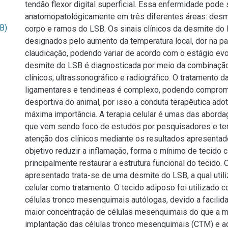
tendão flexor digital superficial. Essa enfermidade pode 
anatomopatológicamente em três diferentes áreas: desmi
B)
corpo e ramos do LSB. Os sinais clínicos da desmite do
designados pelo aumento da temperatura local, dor na p
claudicação, podendo variar de acordo com o estágio evol
desmite do LSB é diagnosticada por meio da combinaç
clínicos, ultrassonográfico e radiográfico. O tratamento 
ligamentares e tendineas é complexo, podendo comprom
desportiva do animal, por isso a conduta terapêutica ad
máxima importância. A terapia celular é umas das aborda
que vem sendo foco de estudos por pesquisadores e t
atenção dos clínicos mediante os resultados apresenta
objetivo reduzir a inflamação, forma o mínimo de tecido ci
principalmente restaurar a estrutura funcional do tecido. 
apresentado trata-se de uma desmite do LSB, a qual utili
celular como tratamento. O tecido adiposo foi utilizado 
células tronco mesenquimais autólogas, devido a facilid
maior concentração de células mesenquimais do que a m
implantação das células tronco mesenquimais (CTM) e