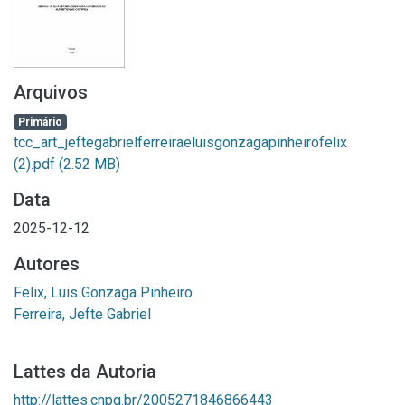
Arquivos
Primário
tcc_art_jeftegabrielferreiraeluisgonzagapinheirofelix
(2).pdf
(2.52 MB)
Data
2025-12-12
Autores
Felix, Luis Gonzaga Pinheiro
Ferreira, Jefte Gabriel
Lattes da Autoria
http://lattes.cnpq.br/2005271846866443