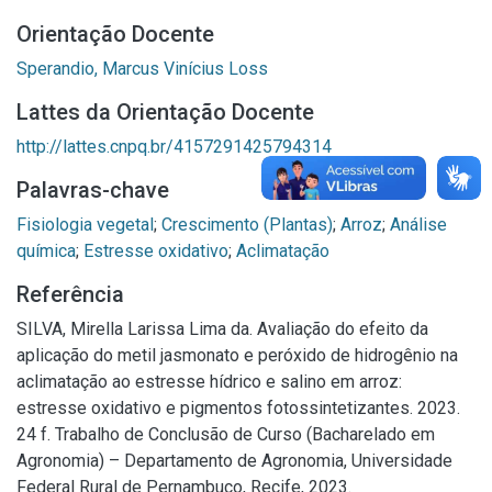
Orientação Docente
Sperandio, Marcus Vinícius Loss
Lattes da Orientação Docente
http://lattes.cnpq.br/4157291425794314
Palavras-chave
Fisiologia vegetal
;
Crescimento (Plantas)
;
Arroz
;
Análise
química
;
Estresse oxidativo
;
Aclimatação
Referência
SILVA, Mirella Larissa Lima da. Avaliação do efeito da
aplicação do metil jasmonato e peróxido de hidrogênio na
aclimatação ao estresse hídrico e salino em arroz:
estresse oxidativo e pigmentos fotossintetizantes. 2023.
24 f. Trabalho de Conclusão de Curso (Bacharelado em
Agronomia) – Departamento de Agronomia, Universidade
Federal Rural de Pernambuco, Recife, 2023.