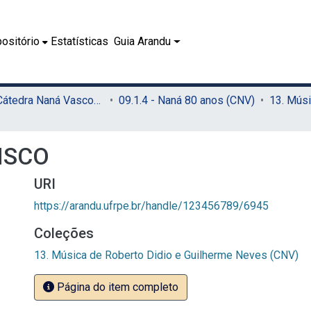
ositório
Estatísticas
Guia Arandu
09.1 - Cátedra Naná Vasconcelos (CNV)
09.1.4 - Naná 80 anos (CNV)
ISCO
URI
https://arandu.ufrpe.br/handle/123456789/6945
Coleções
13. Música de Roberto Didio e Guilherme Neves (CNV)
Página do item completo