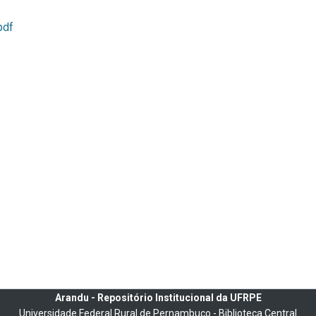
pdf
Arandu - Repositório Institucional da UFRPE
Universidade Federal Rural de Pernambuco - Biblioteca Central