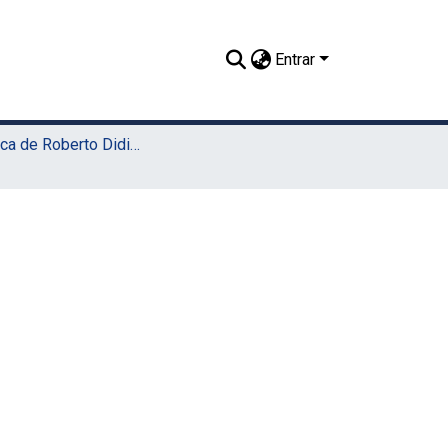
Entrar
13. Música de Roberto Didio e Guilherme Neves (CNV)