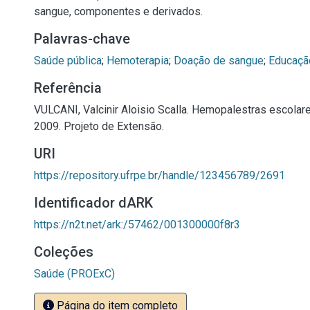
sangue, componentes e derivados.
Palavras-chave
Saúde pública
;
Hemoterapia
;
Doação de sangue
;
Educaçã
Referência
VULCANI, Valcinir Aloisio Scalla. Hemopalestras escolar
2009. Projeto de Extensão.
URI
https://repository.ufrpe.br/handle/123456789/2691
Identificador dARK
https://n2t.net/ark:/57462/001300000f8r3
Coleções
Saúde (PROExC)
Página do item completo