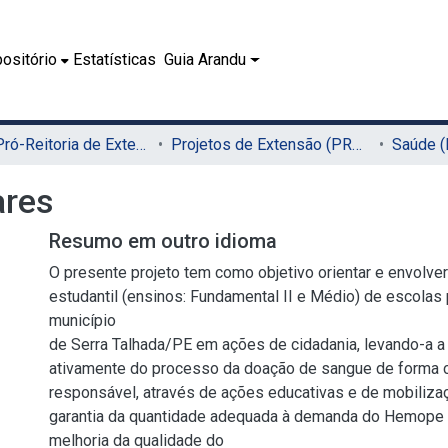
ositório
Estatísticas
Guia Arandu
01.5 - Pró-Reitoria de Extensão, Cultura e Cidadania (PROExC)
Projetos de Extensão (PROExC)
Saúde 
ares
Resumo em outro idioma
O presente projeto tem como objetivo orientar e envolve
estudantil (ensinos: Fundamental II e Médio) de escolas
município
de Serra Talhada/PE em ações de cidadania, levando-a a 
ativamente do processo da doação de sangue de forma 
responsável, através de ações educativas e de mobilizaç
garantia da quantidade adequada à demanda do Hemope S
melhoria da qualidade do