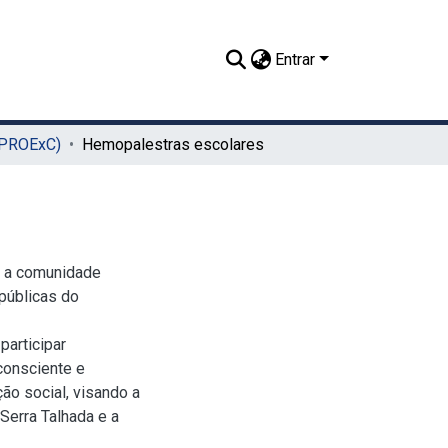
Entrar
(PROExC)
Hemopalestras escolares
r a comunidade
 públicas do
participar
consciente e
ão social, visando a
erra Talhada e a