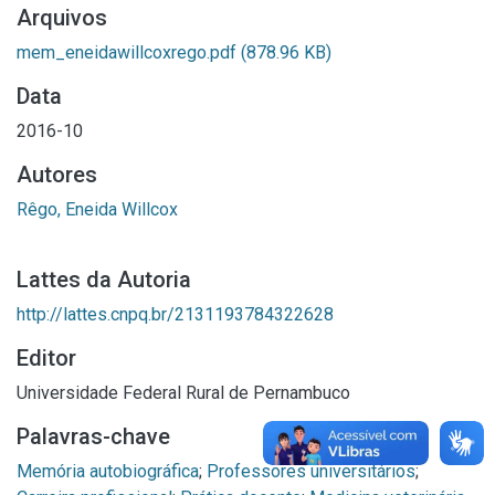
Arquivos
mem_eneidawillcoxrego.pdf
(878.96 KB)
Data
2016-10
Autores
Rêgo, Eneida Willcox
Lattes da Autoria
http://lattes.cnpq.br/2131193784322628
Editor
Universidade Federal Rural de Pernambuco
Palavras-chave
Memória autobiográfica
;
Professores universitários
;