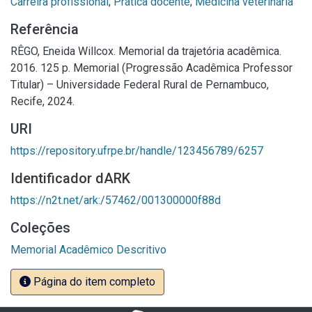
Carreira profissional
;
Prática docente
;
Medicina veterinária
Referência
RÊGO, Eneida Willcox. Memorial da trajetória acadêmica.
2016. 125 p. Memorial (Progressão Acadêmica Professor
Titular) – Universidade Federal Rural de Pernambuco,
Recife, 2024.
URI
https://repository.ufrpe.br/handle/123456789/6257
Identificador dARK
https://n2t.net/ark:/57462/001300000f88d
Coleções
Memorial Acadêmico Descritivo
Página do item completo