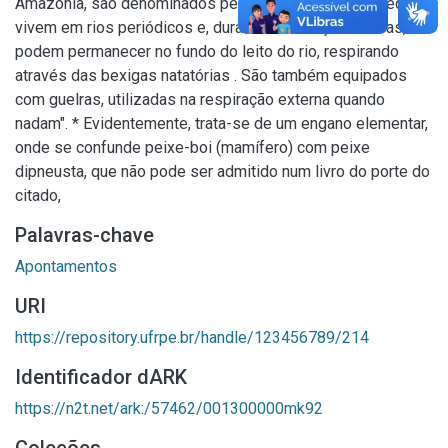
Amazônia, são denominados peixe-boi. Algumas espécies
vivem em rios periódicos e, durante as estações secas,
podem permanecer no fundo do leito do rio, respirando
através das bexigas natatórias . São também equipados
com guelras, utilizadas na respiração externa quando
nadam". * Evidentemente, trata-se de um engano elementar,
onde se confunde peixe-boi (mamífero) com peixe
dipneusta, que não pode ser admitido num livro do porte do
citado,
Palavras-chave
Apontamentos
URI
https://repository.ufrpe.br/handle/123456789/214
Identificador dARK
https://n2t.net/ark:/57462/001300000mk92