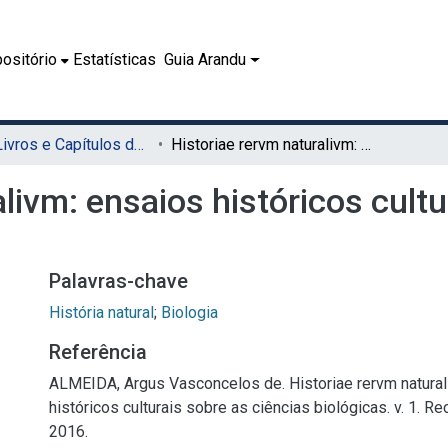
ositório
Estatísticas
Guia Arandu
08.1 - Livros e Capítulos de Livros (EDUFRPE)
Historiae rervm naturalivm: ensaios históricos culturais sobre as ciências biológicas
livm: ensaios históricos cultu
Palavras-chave
História natural
;
Biologia
Referência
ALMEIDA, Argus Vasconcelos de. Historiae rervm natural
históricos culturais sobre as ciências biológicas. v. 1. R
2016.