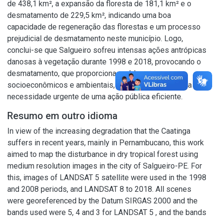
de 438,1 km², a expansão da floresta de 181,1 km² e o
desmatamento de 229,5 km², indicando uma boa
capacidade de regeneração das florestas e um processo
prejudicial de desmatamento neste município. Logo,
conclui-se que Salgueiro sofreu intensas ações antrópicas
danosas à vegetação durante 1998 e 2018, provocando o
desmatamento, que proporciona problemas
socioeconômicos e ambientais, mostrando, portanto, a
necessidade urgente de uma ação pública eficiente.
Resumo em outro idioma
In view of the increasing degradation that the Caatinga
suffers in recent years, mainly in Pernambucano, this work
aimed to map the disturbance in dry tropical forest using
medium resolution images in the city of Salgueiro-PE. For
this, images of LANDSAT 5 satellite were used in the 1998
and 2008 periods, and LANDSAT 8 to 2018. All scenes
were georeferenced by the Datum SIRGAS 2000 and the
bands used were 5, 4 and 3 for LANDSAT 5 , and the bands