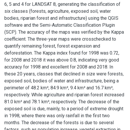
6, 5 and 4 for LANDSAT 8, generating the classification of
six classes (forests, agriculture, exposed soil, water
bodies, riparian forest and infrastructure) using the QGIS
software and the Semi-Automatic Classification Plugin
(SCP). The accuracy of the maps was verified by the Kappa
coefficient. The three-year maps were crosschecked to
quantify remaining forest, forest expansion and
deforestation. The Kappa index found for 1998 was 0.72,
for 2008 and 2018 it was above 0.8, indicating very good
accuracy for 1998 and excellent for 2008 and 2018. In
these 20 years, classes that declined in size were forests,
exposed soil, bodies of water and infrastructure, being a
perimeter of 48.2 km², 84.9 km², 9.4 km² and 16.7 km²,
respectively. While agriculture and riparian forest increased
81.0 km² and 78.1 km², respectively. The decrease of the
exposed soil is due, mainly, to a period of extreme drought
in 1998, where there was only rainfall in the first two
months. The decrease of the forests is due to several
factors, such as population increase, vegetal extraction in