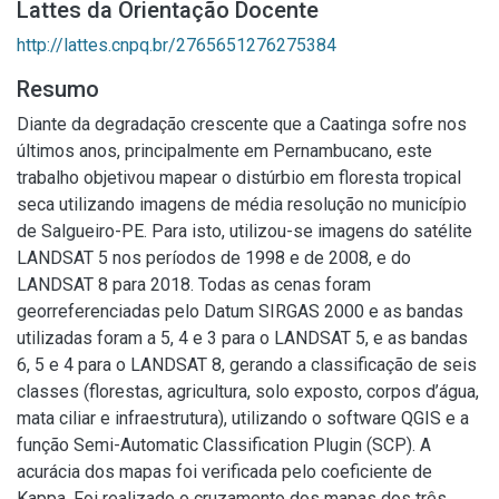
Lattes da Orientação Docente
http://lattes.cnpq.br/2765651276275384
Resumo
Diante da degradação crescente que a Caatinga sofre nos
últimos anos, principalmente em Pernambucano, este
trabalho objetivou mapear o distúrbio em floresta tropical
seca utilizando imagens de média resolução no município
de Salgueiro-PE. Para isto, utilizou-se imagens do satélite
LANDSAT 5 nos períodos de 1998 e de 2008, e do
LANDSAT 8 para 2018. Todas as cenas foram
georreferenciadas pelo Datum SIRGAS 2000 e as bandas
utilizadas foram a 5, 4 e 3 para o LANDSAT 5, e as bandas
6, 5 e 4 para o LANDSAT 8, gerando a classificação de seis
classes (florestas, agricultura, solo exposto, corpos d’água,
mata ciliar e infraestrutura), utilizando o software QGIS e a
função Semi-Automatic Classification Plugin (SCP). A
acurácia dos mapas foi verificada pelo coeficiente de
Kappa. Foi realizado o cruzamento dos mapas dos três