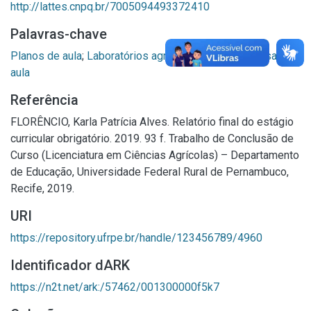
http://lattes.cnpq.br/7005094493372410
Palavras-chave
Planos de aula
;
Laboratórios agrícolas
;
Ambiente de sala de
aula
Referência
FLORÊNCIO, Karla Patrícia Alves. Relatório final do estágio
curricular obrigatório. 2019. 93 f. Trabalho de Conclusão de
Curso (Licenciatura em Ciências Agrícolas) – Departamento
de Educação, Universidade Federal Rural de Pernambuco,
Recife, 2019.
URI
https://repository.ufrpe.br/handle/123456789/4960
Identificador dARK
https://n2t.net/ark:/57462/001300000f5k7