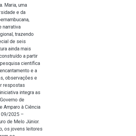
a. Maria, uma
sidade e da
 pernambucana,
 narrativa
egional, trazendo
ecial de seis
tura ainda mais
onstruído a partir
 pesquisa científica
o encantamento e a
tas, observações e
r respostas
niciativa integra as
o Governo de
e Amparo à Ciência
l 09/2025 –
uro de Melo Júnior.
, os jovens leitores