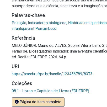
a embarcarem nesta jornada de descobertas e a conhec
superpoderes que a ciência, a natureza e a imaginação po
Palavras-chave
Poluição
;
Indicadores biológicos
;
Histórias em quadrinh
infantojuvenil
;
Pernambuco
Referência
MELO JÚNIOR, Mauro de; ALVES, Sophia Vitória Lima; SI
Farias de. Bioesquadrão indicador: uma aventura científi
ed. Recife: EDUFRPE, 2026. 64 p.
URI
https://arandu.ufrpe.br/handle/123456789/8373
Coleções
08.1 - Livros e Capítulos de Livros (EDUFRPE)
Página do item completo