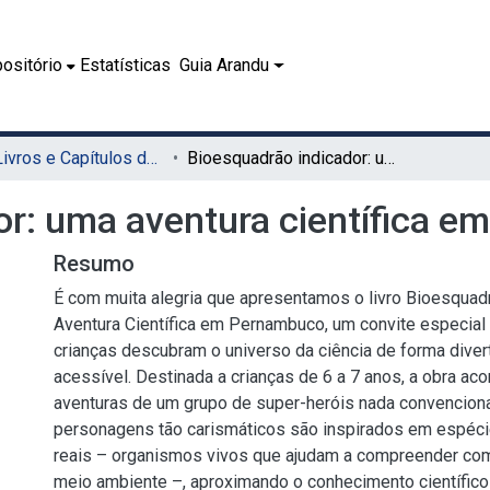
ositório
Estatísticas
Guia Arandu
08.1 - Livros e Capítulos de Livros (EDUFRPE)
Bioesquadrão indicador: uma aventura científica em Pernambuco
or: uma aventura científica 
Resumo
É com muita alegria que apresentamos o livro Bioesquad
Aventura Científica em Pernambuco, um convite especial
crianças descubram o universo da ciência de forma divert
acessível. Destinada a crianças de 6 a 7 anos, a obra a
aventuras de um grupo de super-heróis nada convencion
personagens tão carismáticos são inspirados em espéci
reais – organismos vivos que ajudam a compreender co
meio ambiente –, aproximando o conhecimento científico d