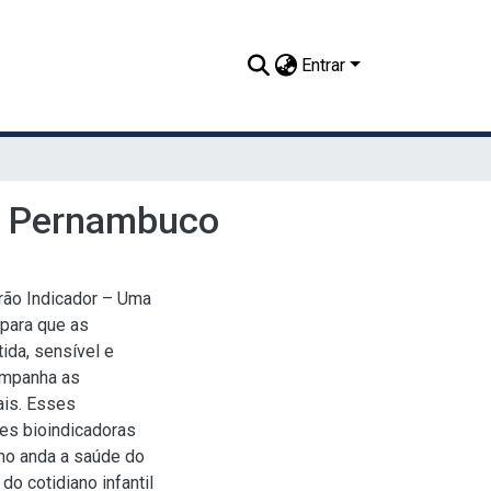
Entrar
em Pernambuco
rão Indicador – Uma
 para que as
ida, sensível e
companha as
ais. Esses
es bioindicadoras
mo anda a saúde do
o cotidiano infantil