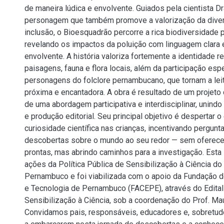
de maneira lúdica e envolvente. Guiados pela cientista Dr
personagem que também promove a valorização da diver
inclusão, o Bioesquadrão percorre a rica biodiversidade
revelando os impactos da poluição com linguagem clara e
envolvente. A história valoriza fortemente a identidade r
paisagens, fauna e flora locais, além da participação esp
personagens do folclore pernambucano, que tornam a lei
próxima e encantadora. A obra é resultado de um projeto c
de uma abordagem participativa e interdisciplinar, unindo
e produção editorial. Seu principal objetivo é despertar 
curiosidade científica nas crianças, incentivando pergun
descobertas sobre o mundo ao seu redor — sem oferece
prontas, mas abrindo caminhos para a investigação. Esta i
ações da Política Pública de Sensibilização à Ciência d
Pernambuco e foi viabilizada com o apoio da Fundação d
e Tecnologia de Pernambuco (FACEPE), através do Edita
Sensibilização à Ciência, sob a coordenação do Prof. Ma
Convidamos pais, responsáveis, educadores e, sobretudo