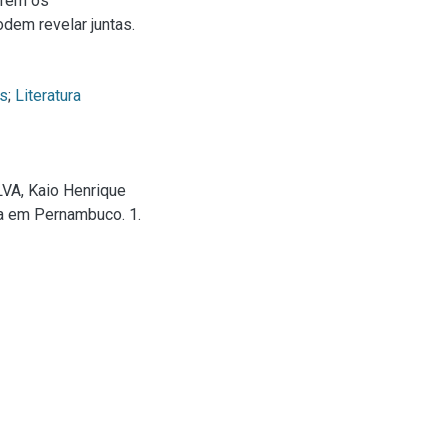
erem os
dem revelar juntas.
os
;
Literatura
LVA, Kaio Henrique
ca em Pernambuco. 1.