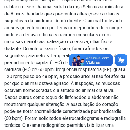
relatar um caso de uma cadela da raça Schnauzer miniatura
de 8 anos de idade que apresentou alterações cardíacas
sugestivas da síndrome do nó doente. O animal foi levado
ao serviço veterinário por ter vários episódios de síncope,
onde ela deitava e tinha espasmos musculares, com
mucosas cianóticas, salivação excessiva, olhar fixo e
distante. Durante o exame físico, foram aferidos os
seguintes parâmetros: temperatura de 38,2 °C; tempo de
preenchimento capilar (TPC) de 3 segundos; frequência
cardíaca (FC) de 60 bpm; frequência respiratória (FR) igual a
120 rpm; pulso de 48 bpm, a pressão arterial não foi aferida
por que o animal estava agitado. À inspeção, as mucosas
estavam normocoradas e a atitude do animal era ativa.
Dados outros como toque de linfonodos e abdômen não
mostraram qualquer alteração. À auscultação do coração
pode-se notar anormalidade caracterizada por bradicardia
(60 bpm). Foram solicitados eletrocardiograma e radiografia
torácica. O exame radiográfico permitiu visibilizar uma