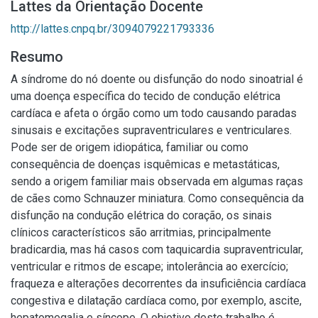
Lattes da Orientação Docente
http://lattes.cnpq.br/3094079221793336
Resumo
A síndrome do nó doente ou disfunção do nodo sinoatrial é
uma doença específica do tecido de condução elétrica
cardíaca e afeta o órgão como um todo causando paradas
sinusais e excitações supraventriculares e ventriculares.
Pode ser de origem idiopática, familiar ou como
consequência de doenças isquêmicas e metastáticas,
sendo a origem familiar mais observada em algumas raças
de cães como Schnauzer miniatura. Como consequência da
disfunção na condução elétrica do coração, os sinais
clínicos característicos são arritmias, principalmente
bradicardia, mas há casos com taquicardia supraventricular,
ventricular e ritmos de escape; intolerância ao exercício;
fraqueza e alterações decorrentes da insuficiência cardíaca
congestiva e dilatação cardíaca como, por exemplo, ascite,
hepatomegalia e síncope. O objetivo deste trabalho é