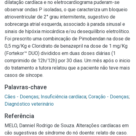
dilatação cardíaca e no eletrocardiograma puderam-se
observar ondas P isoladas, o que caracteriza um bloqueio
atrioventricular de 2° grau intermitente, sugestivo de
sobrecarga atrial esquerda, associado à parada sinusal e
sinais de hipóxia miocárdica e/ou desequilíbrio eletrolítico.
Foi prescrito uma combincação de Pimobendan na dose de
0,5 mg/Kg e Cloridrato de benazepril na dose de 1 mg/Kg
(Fortekor™ DUO) divididos em duas doses diárias (1
comprimido de 12h/12h) por 30 dias. Um mês após o inicio
do tratamento a tutora relatou que a paciente não teve mais
casos de síncope.
Palavras-chave
Cães - Doenças
;
Insuficiência cardíaca
;
Coração - Doenças
;
Diagnóstico veterinário
Referência
MELO, Danniel Rodrigo de Souza. Alterações cardíacas em
cão sugestivas de síndrome do nó doente: relato de caso.