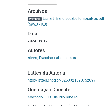
Arquivos
tcc_art_franciscoabellemosalves.pdf
Primário
(599.37 KB)
Data
2024-08-17
Autores
Alves, Francisco Abel Lemos
Lattes da Autoria
http://lattes.cnpq.br/0263321320352097
Orientação Docente
Machado, Luiz Cláudio Ribeiro