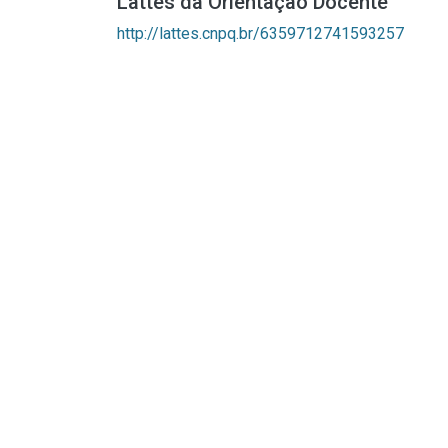
Lattes da Orientação Docente
http://lattes.cnpq.br/6359712741593257