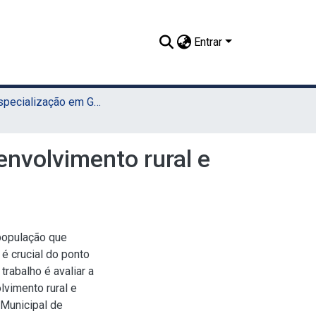
Entrar
TCC - Especialização em Gestão Pública Municipal (UAEADTec)
nvolvimento rural e
 população que
 é crucial do ponto
trabalho é avaliar a
lvimento rural e
 Municipal de