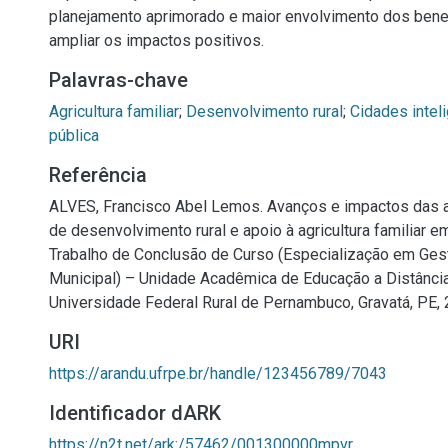
planejamento aprimorado e maior envolvimento dos bene
ampliar os impactos positivos.
Palavras-chave
Agricultura familiar
;
Desenvolvimento rural
;
Cidades intel
pública
Referência
ALVES, Francisco Abel Lemos. Avanços e impactos das 
de desenvolvimento rural e apoio à agricultura familiar em
Trabalho de Conclusão de Curso (Especialização em Ges
Municipal) – Unidade Acadêmica de Educação a Distância
Universidade Federal Rural de Pernambuco, Gravatá, PE, 
URI
https://arandu.ufrpe.br/handle/123456789/7043
Identificador dARK
https://n2t.net/ark:/57462/001300000mpvr