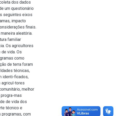
 coleta dos dados
 de um questionário
s seguintes eixos
ramas, impacto
onsiderações finais.
maneira aleatória.
ura familiar
ia. Os agricultores
 de vida. Os
rogramas como
ção de terra foram
ldades técnicas,
 identi-ficados,
agricul-tores
comunitário, melhor
s progra-mas
ade de vida dos
rte técnico e
s programas, com