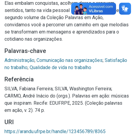
Elas embalam conquistas, acolhem dores e renovam
sentidos, tanto na vida pessoal quanto profissional. Neste
segundo volume da Coleção Palavras em Ação,
convidamos você a percorrer um caminho em que melodias
se transformam em mensagens e aprendizados para o
cotidiano nas organizações.
Palavras-chave
Administração
;
Comunicação nas organizações
;
Satisfação
no trabalho
;
Qualidade de vida no trabalho
Referência
SILVA, Fabiana Ferreira; SILVA, Washington Ferreira;
CARMO, André Inácio do (orgs.). Palavras em ação: músicas
que inspiram. Recife: EDUFRPE, 2025. (Coleção palavras
em ação, v. 2). 74 p.
URI
https://arandu.ufrpe.br/handle/123456789/8365