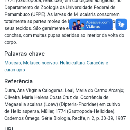
1774 (Gastropoda, Helicidae) em condições abrigadas, no
Departamento de Zoologia da Universidade Federal de
Pernambuco (UFPE). As larvas de M. scalaris consomem
totalmente as partes moles de H. asperea, dilacerando
seus tecidos. São geralmente encontradas apenas as
conchas, com muitas pupas aderidas ao interior da volta do
corpo.
Palavras-chave
Moscas
;
Molusco nocivos
;
Helicicultura
;
Caracóis e
caramujos
Referência
Dutra, Ana Virgínia Calogeras; Leal, Maria do Carmo Arcanjo;
Oliveira, Maria Helena Costa Cruz de. Ocorrência de
Megaselia scalans (Loew) (Dipteria-Phoridae) em cultivo
de Helix aspersa, Müller, 1774 (Gastropoda-Helicidae).
Cadernos Ômega. Série Biologia, Recife, n. 2, p. 33-39, 1987
URI