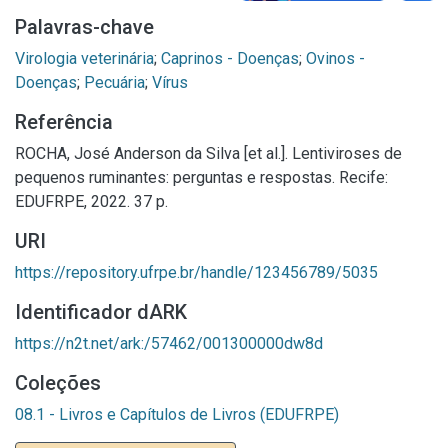
Palavras-chave
Virologia veterinária
;
Caprinos - Doenças
;
Ovinos -
Doenças
;
Pecuária
;
Vírus
Referência
ROCHA, José Anderson da Silva [et al.]. Lentiviroses de
pequenos ruminantes: perguntas e respostas. Recife:
EDUFRPE, 2022. 37 p.
URI
https://repository.ufrpe.br/handle/123456789/5035
Identificador dARK
https://n2t.net/ark:/57462/001300000dw8d
Coleções
08.1 - Livros e Capítulos de Livros (EDUFRPE)