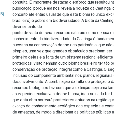
consulta. É importante destacar o esforço que resultou n
publicação, porque ela nos revela a riqueza da Caatinga, 
MB)
conceito até então usual de que este bioma (o único exc
brasileiro) é pobre em biodiversidade. A biota da Caating
diversa, tanto do
ponto de vista de seus recursos naturais como de sua di
conhecimento da biodiversidade da Caatinga é fundament
sucesso na conservação desse rico patrimônio, que não
simples, uma vez que grandes obstáculos precisam ser 
primeiro deles é a falta de um sistema regional eficiente
protegidas, visto nenhum outro bioma brasileiro ter tão 
conservação de proteção integral como a Caatinga. O seg
inclusão do componente ambiental nos planos regionais
desenvolvimento. A combinação da falta de proteção e d
recursos biológicos faz com que a extinção seja uma lam
as espécies exclusivas desse bioma, isso se nada for fe
que esta obra norteará posteriores estudos na região qu
avanço do conhecimento ecológico das espécies e contri
de ameaças, de modo a direcionar as políticas públicas 