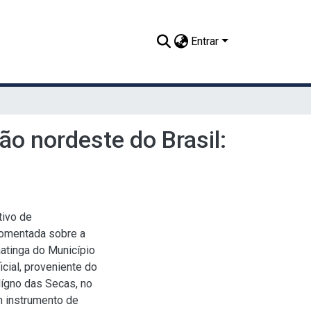
Entrar
ão nordeste do Brasil:
tivo de
comentada sobre a
aatinga do Município
icial, proveniente do
lígno das Secas, no
m instrumento de