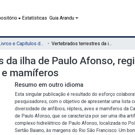
ositório
Estatísticas
Guia Arandu
08.1 - Livros e Capítulos de Livros (EDUFRPE)
Vertebrados terrestres da ilha de Paulo Afonso, região nordeste do Brasil: anfíbios, répteis, aves e mamíferos
 da ilha de Paulo Afonso, regi
s e mamíferos
Resumo em outro idioma
Esta singular publicação é resultado do esforço colabora
pesquisadores, com o objetivo de apresentar uma lista 
diversidade de anfíbios, répteis, aves e mamíferos da C
de Paulo Afonso, que se caracteriza por ser uma ilha artif
complexo hidrelétrico de Paulo Afonso, localizada no Po
Sertão Baiano, às margens do Rio São Francisco. Um bo