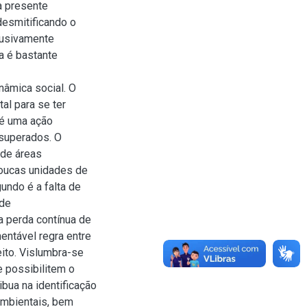
a presente
desmitificando o
lusivamente
a é bastante
nâmica social. O
al para se ter
 é uma ação
superados. O
 de áreas
poucas unidades de
undo é a falta de
 de
a perda contínua de
entável regra entre
ito. Vislumbra-se
e possibilitem o
bua na identificação
ambientais, bem