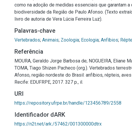
como na adoção de medidas essenciais que garantam a 
biodiversidade da Região de Paulo Afonso. (Texto extraí
livro de autoria de Vera Lúcia Ferreira Luz).
Palavras-chave
Vertebrados
;
Animais
;
Zoologia
;
Ecologia
;
Anfíbios
;
Répte
Referência
MOURA, Geraldo Jorge Barbosa de; NOGUEIRA, Eliane Ma
TOMA, Tiago Shizen Pacheco (org.). Vertebrados terrestr
Afonso, região nordeste do Brasil: anfíbios, répteis, ave
Recife: EDUFRPE, 2017. 327 p., il.
URI
https://repository.ufrpe.br/handle/123456789/2558
Identificador dARK
https://n2t.net/ark:/57462/001300000dtrx