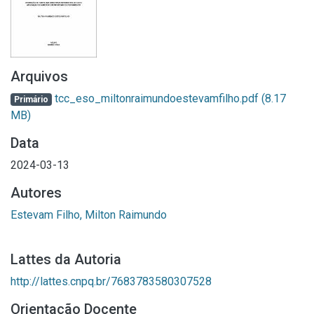
Arquivos
tcc_eso_miltonraimundoestevamfilho.pdf
(8.17
Primário
MB)
Data
2024-03-13
Autores
Estevam Filho, Milton Raimundo
Lattes da Autoria
http://lattes.cnpq.br/7683783580307528
Orientação Docente