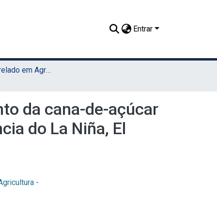
Entrar
TCC - Bacharelado em Agronomia (Sede)
nto da cana-de-açúcar
cia do La Niña, El
Agricultura -