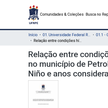
Comunidades & Coleções
Busca no Rep
Início
01. Universidade Federal Rural de Pernambuco - UFRPE (Sede)
01.1 -
Relação entre condições hídricas e o desenvolvimento da cana-de-açúcar no município de Petrolina Pernambuco sobre influência do La Niña, El Niño e anos considerados normais
Relação entre condiç
no município de Petro
Niño e anos consider