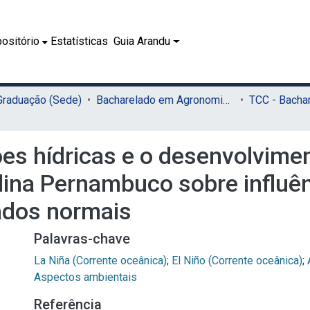
ositório
Estatísticas
Guia Arandu
 Graduação (Sede)
Bacharelado em Agronomia (Sede)
ões hídricas e o desenvolvime
lina Pernambuco sobre influên
ados normais
Palavras-chave
La Niña (Corrente oceânica)
;
El Niño (Corrente oceânica)
;
Aspectos ambientais
Referência