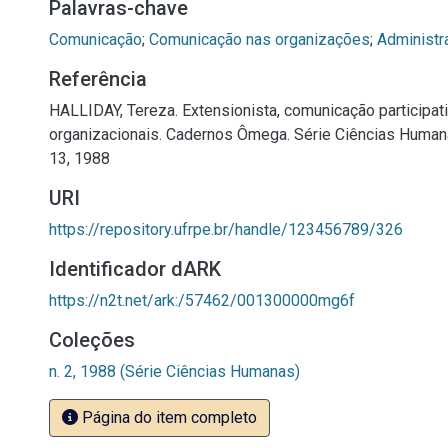
Palavras-chave
Comunicação
;
Comunicação nas organizações
;
Administr
Referência
HALLIDAY, Tereza. Extensionista, comunicação participati
organizacionais. Cadernos Ômega. Série Ciências Humanas,
13, 1988
URI
https://repository.ufrpe.br/handle/123456789/326
Identificador dARK
https://n2t.net/ark:/57462/001300000mg6f
Coleções
n. 2, 1988 (Série Ciências Humanas)
Página do item completo