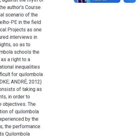
the author's Course
al scenario of the
lho-PE in the field
cal Projects as one
ured interviews in
ights, so as to
ombola schools the
as a right to a
tional inequalities
icult for quilombola
LUDKE; ANDRÉ, 2012)
nsists of taking as
ts, in order to
e objectives. The
ation of quilombola
xperienced by the
ts, the performance
rds Quilombola