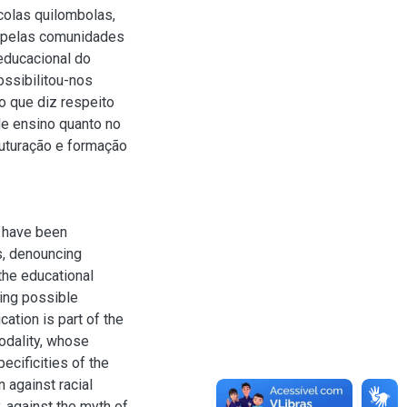
colas quilombolas,
s pelas comunidades
educacional do
ssibilitou-nos
o que diz respeito
de ensino quanto no
uturação e formação
n have been
s, denouncing
 the educational
ing possible
cation is part of the
modality, whose
ecificities of the
 against racial
y, against the myth of