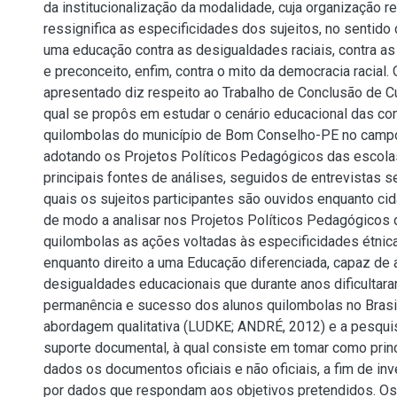
da institucionalização da modalidade, cuja organização r
ressignifica as especificidades dos sujeitos, no sentid
uma educação contra as desigualdades raciais, contra a
e preconceito, enfim, contra o mito da democracia racial.
apresentado diz respeito ao Trabalho de Conclusão de Cu
qual se propôs em estudar o cenário educacional das c
quilombolas do município de Bom Conselho-PE no campo
adotando os Projetos Políticos Pedagógicos das escol
principais fontes de análises, seguidos de entrevistas 
quais os sujeitos participantes são ouvidos enquanto cid
de modo a analisar nos Projetos Políticos Pedagógicos
quilombolas as ações voltadas às especificidades étnic
enquanto direito a uma Educação diferenciada, capaz de
desigualdades educacionais que durante anos dificultar
permanência e sucesso dos alunos quilombolas no Brasi
abordagem qualitativa (LUDKE; ANDRÉ, 2012) e a pesqu
suporte documental, à qual consiste em tomar como princ
dados os documentos oficiais e não oficiais, a fim de in
por dados que respondam aos objetivos pretendidos. Os