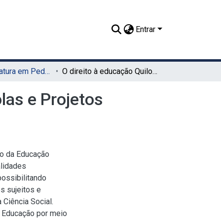
Entrar
TCC - Licenciatura em Pedagogia (UAG)
O direito à educação Quilombola: Quilombolas, escolas e Projetos Políticos Pedagógicos em Bom Conselho - PE
las e Projetos
to da Educação
alidades
ossibilitando
s sujeitos e
 Ciência Social.
à Educação por meio