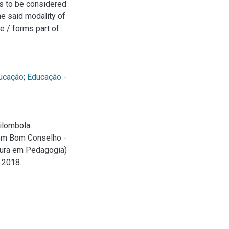
es to be considered
he said modality of
e / forms part of
ducação
;
Educação -
ilombola:
 em Bom Conselho -
atura em Pedagogia)
 2018.