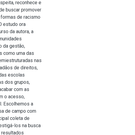
espeita, reconhece e
o de buscar promover
s formas de racismo
 O estudo ora
rso da autora, a
omunidades
 da gestão,
as como uma das
semiestruturadas nas
adãos de direitos,
 das escolas
as dos grupos,
 acabar com as
am o acesso,
l. Escolhemos a
isa de campo com
ipal coleta de
vestigá-los na busca
 resultados