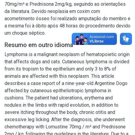
70mg/m² e Prednisona 2mg/kg, seguindo as orientações
da literatura. Devido neoplasia em coxim com
acometimento ósseo foi realizado amputação do membro e
a mesma foi à óbito após 48 horas do procedimento devido
um choque séptico.
Resumo em outro idioma
Lymphoma is a malignant neoplasm of hematopoietic origin
that affects dogs and cats. Cutaneous lymphoma is divided
from its tropism to the epithelium and only 3 to 8% of
animals are affected with this neoplasm. This article
describes a case report of a nine-year-old Argentine Dogo
affected by cutaneous epitheliotropic lymphoma in
cushions. The patient had ulcerations, erythema and
nodules in the limbs with rapid evolution, in addition to
severe itching throughout the body, chronic otitis and
excessive leg licking. After the diagnosis, she underwent
chemotherapy with Lomustine 70mg / m² and Prednisone
2mg / kg, following the guidelines in the literature. Due to a