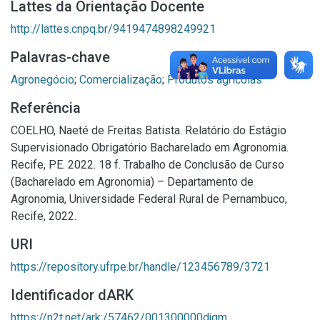
Lattes da Orientação Docente
http://lattes.cnpq.br/9419474898249921
Palavras-chave
Agronegócio
;
Comercialização
;
Produtos agrícolas
Referência
COELHO, Naeté de Freitas Batista. Relatório do Estágio
Supervisionado Obrigatório Bacharelado em Agronomia.
Recife, PE. 2022. 18 f. Trabalho de Conclusão de Curso
(Bacharelado em Agronomia) – Departamento de
Agronomia, Universidade Federal Rural de Pernambuco,
Recife, 2022.
URI
https://repository.ufrpe.br/handle/123456789/3721
Identificador dARK
https://n2t.net/ark:/57462/001300000djqm