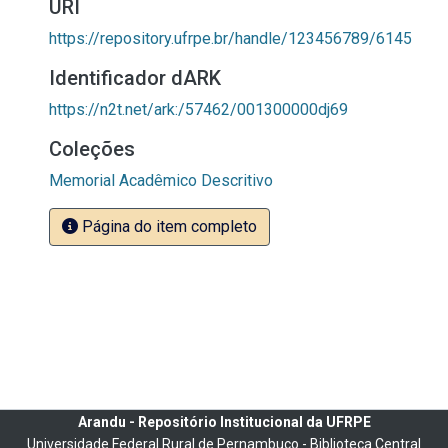
URI
https://repository.ufrpe.br/handle/123456789/6145
Identificador dARK
https://n2t.net/ark:/57462/001300000dj69
Coleções
Memorial Acadêmico Descritivo
Página do item completo
Arandu - Repositório Institucional da UFRPE
Universidade Federal Rural de Pernambuco - Biblioteca Central