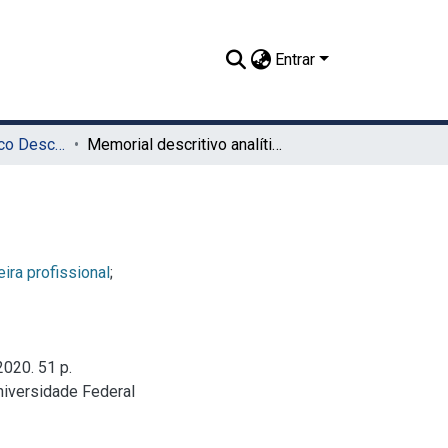
Entrar
Memorial Acadêmico Descritivo
Memorial descritivo analítico
eira profissional
;
2020. 51 p.
niversidade Federal