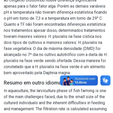
ao Oxigênio Dissolvido houve diferença significativa
apenas para o fator fator alga. Porém as demais variáveis
pH e temperatura não tiveram diferença estatística ficando
o pH em torno de 7,3 e a temperatura em torno de 29° C.
Quanto a TF não foram encontradas diferenças estatística
nos tratamentos apesar disso, determinados tratamentos
tiveram maiores valores: H. pluvialis na fase cística nos
dois tipos de cultivos e menores valores: H. pluvialis na
fase vegetativa. O dia de máxima densidade (DMD) foi
alcançado no 7º dia no cultivo autotrófico com a dieta de H.
pluvialis na fase verde sendo ofertada. Dessa maneira foi
constatado que a H. pluvialis na fase verde é um alimento
bem aproveitado pela Daphnia magna
Resumo em outro idioma
In aquaculture, the larviculture phase of fish farming is one
of the main challenges faced, due to the small size of the
cultured individuals and the inherent difficulties in feeding
and management. The filtration rate is calculated assuming