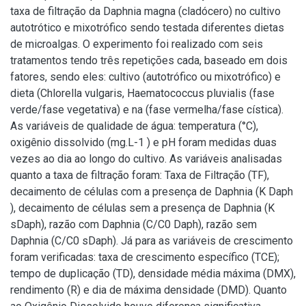
taxa de filtração da Daphnia magna (cladócero) no cultivo
autotrótico e mixotrófico sendo testada diferentes dietas
de microalgas. O experimento foi realizado com seis
tratamentos tendo três repetições cada, baseado em dois
fatores, sendo eles: cultivo (autotrófico ou mixotrófico) e
dieta (Chlorella vulgaris, Haematococcus pluvialis (fase
verde/fase vegetativa) e na (fase vermelha/fase cística).
As variáveis de qualidade de água: temperatura (°C),
oxigênio dissolvido (mg.L-1 ) e pH foram medidas duas
vezes ao dia ao longo do cultivo. As variáveis analisadas
quanto a taxa de filtração foram: Taxa de Filtração (TF),
decaimento de células com a presença de Daphnia (K Daph
), decaimento de células sem a presença de Daphnia (K
sDaph), razão com Daphnia (C/C0 Daph), razão sem
Daphnia (C/C0 sDaph). Já para as variáveis de crescimento
foram verificadas: taxa de crescimento específico (TCE);
tempo de duplicação (TD), densidade média máxima (DMX),
rendimento (R) e dia de máxima densidade (DMD). Quanto