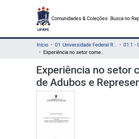
Comunidades & Coleções
Busca no Rep
Início
01. Universidade Federal Rural de Pernambuco - UFRPE (Sede)
01.1 -
Experiência no setor comercial de insumos agrários na Empresa Central de Adubos e Representações Ltda
Experiência no setor 
de Adubos e Represe