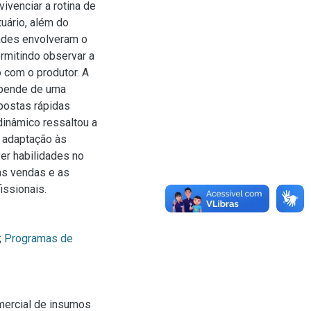
ivenciar a rotina de
tuário, além do
ades envolveram o
rmitindo observar a
o com o produtor. A
epende de uma
spostas rápidas
dinâmico ressaltou a
e adaptação às
er habilidades no
as vendas e as
issionais.
;
Programas de
mercial de insumos