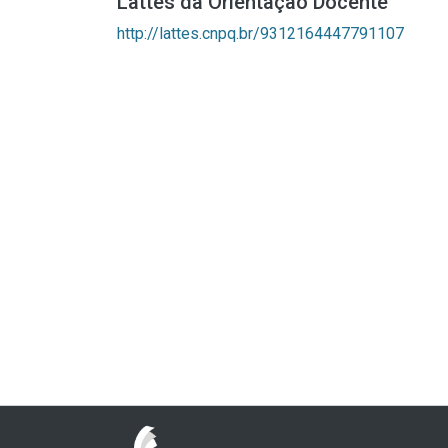
Lattes da Orientação Docente
http://lattes.cnpq.br/9312164447791107