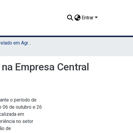
Entrar
TCC - Bacharelado em Agronomia (Sede)
s na Empresa Central
rante o período de
e 06 de outubro e 26
calizada em
riência no setor
ção de