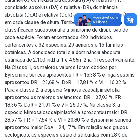
densidade absoluta (DA) e relativa (DR), dominância
absoluta (DoA) e relativa (DoR) e Valor de importância (VI)
em cada classe de altura. Também foram realizadas a
classificação sucessional e a síndrome de dispersão de
cada espécie. Foram encontrados 420 indivíduos,
pertencentes a 32 espécies, 29 gêneros e 16 famílias
botânicas. A densidade total e a dominância absoluta
estimada de 2.100 ind.ha-1 e 4,55m 2ha-1 respectivamente.
Na Classe 1, os maiores valores foram obtidos por
Byrsonima sericea apresentou FR = 15,38 % e Inga sessilis
apresentou DR = 23,68 %, DoR = 17,81 % e VI = 16,32 % .
Para a classe 2, a espécie Mimosa caesalpiniaefolia
apresentou os maiores parâmetros, DR = 37,93 %, FR =
18,36 %, DoR = 21,91 % e VI= 26,07 %. Na classe 3, a
espécie Mimosa caesalpiniaefolia apresentou maior DR =
28,57 %, FR = 17,64 % e VI = 20,80 % e Byrsonima sericea
apresentou maior DoA = 24,17 %. Em relação aos grupos
ecológicos, as espécies estão distribuídas com 28% de