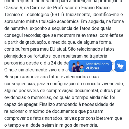
como requisito necessário para a obtenção da promoção à
Classe V, da Carreira de Professor do Ensino Básico,
Técnico e Tecnológico (EBTT). Inicialmente, identifico-me e
apresento minha titulação acadêmica. Em seguida, na forma
de narrativa, exponho a sequência de fatos dos quais
consegui recordar, que se mostram relevantes, com ênfase
a partir da graduação, à medida que, de alguma forma,
contribuíram para meu EU atual. São relacionados fatos
planejados ou fortuitos, que resultaram na trajetória
percorrida desde o dia 24 de dezembro de 1968 até ontem.
O hoje simplesmente vivo e o amanhã a Deus pertence.
Busquei associar aos fatos evidenciados suas
consequências, para a configuração do currículo vivenciado,
alguns possíveis de comprovação documental, outros por
evidências e memórias, os quais o tempo ainda não foi
capaz de apagar. Finalizo atendendo à necessidade de
relacionar o máximo de documentos que possam
comprovar os fatos narrados, talvez por considerarem que
o tempo e a idade sejam inimigos da memória.