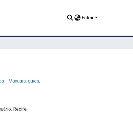
Entrar
as - Manuais, guias,
ário. Recife: