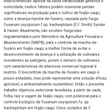
edafoclimáticas. Apesar da vasta variabilidade genética e
rusticidade, muitos fatores podem ocasionar perdas
significativas na produção para o cultivo de feijão-caupi,
como a doença murcha-de-fusário, causada pelo fungo
Fusarium oxysporum f.sp. tracheiphilum (E.F. Smith) Synder
& Hasen. Atualmente, não existem fungicidas
regulamentados pelo Ministério da Agricultura Pecuária e
Abastecimento (MAPA), para o controle da murcha-de-
fusário em feijão-caupi, a melhor forma de evitar o
desenvolvimento da doença é a utilização de cultivares
resistentes ao patógeno, porem o número de cultivares
com características de interesse comercial regional é
restrito. O biocontrole da murcha-de-fusário em caupi é
pouco estudado, mas pode representar uma solução eficaz,
aplicável, e ambientalmente sustentável. Então o presente
trabalho objetivou selecionar leveduras, a partir de caule,
folha, raiz e vagem de feijão-caupi, com potencial para o
controle biológico de Fusarium oxysporum fs. sp.
tracheiphilum em feijão-caupi. Cinco isolados de F.