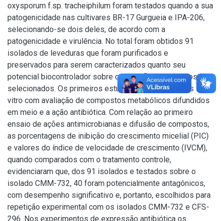
oxysporum f.sp. tracheiphilum foram testados quando a sua
patogenicidade nas cultivares BR-17 Gurgueia e IPA-206,
selecionando-se dois deles, de acordo com a
patogenicidade e virulência. No total foram obtidos 91
isolados de leveduras que foram purificados e
preservados para serem caracterizados quanto seu
potencial biocontrolador sobre os dois fitopatogênicos
selecionados. Os primeiros estudos foram realizados in
vitro com avaliação de compostos metabólicos difundidos
em meio e a ação antibiótica. Com relação ao primeiro
ensaio de ações antimicrobianas e difusão de compostos,
as porcentagens de inibição do crescimento micelial (PIC)
e valores do índice de velocidade de crescimento (IVCM),
quando comparados com o tratamento controle,
evidenciaram que, dos 91 isolados e testados sobre o
isolado CMM-732, 40 foram potencialmente antagônicos,
com desempenho significativo e, portanto, escolhidos para
repetição experimental com os isolados CMM-732 e CFS-
296. Nos experimentos de expressão antibiótica os