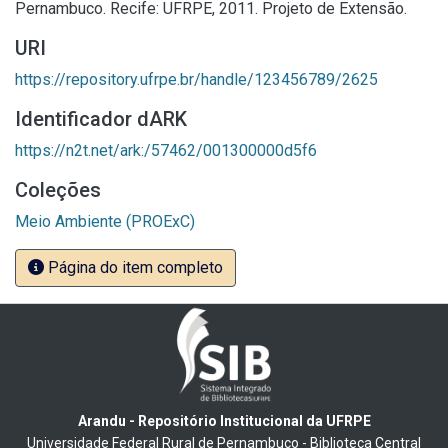
Pernambuco. Recife: UFRPE, 2011. Projeto de Extensão.
URI
https://repository.ufrpe.br/handle/123456789/2625
Identificador dARK
https://n2t.net/ark:/57462/001300000d5f6
Coleções
Meio Ambiente (PROExC)
Página do item completo
Arandu - Repositório Institucional da UFRPE
Universidade Federal Rural de Pernambuco - Biblioteca Central