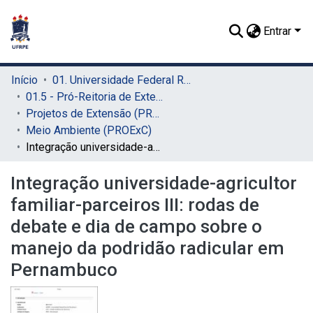
Entrar
Início
01. Universidade Federal Rural de Pernambuco - UFRPE (Sede)
01.5 - Pró-Reitoria de Extensão, Cultura e Cidadania (PROExC)
Projetos de Extensão (PROExC)
Meio Ambiente (PROExC)
Integração universidade-agricultor familiar-parceiros III: rodas de debate e dia de campo sobre o manejo da podridão radicular em Pernambuco
Integração universidade-agricultor
familiar-parceiros III: rodas de
debate e dia de campo sobre o
manejo da podridão radicular em
Pernambuco