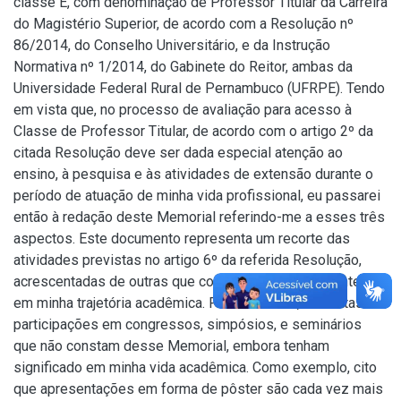
classe E, com denominação de Professor Titular da Carreira
do Magistério Superior, de acordo com a Resolução nº
86/2014, do Conselho Universitário, e da Instrução
Normativa nº 1/2014, do Gabinete do Reitor, ambas da
Universidade Federal Rural de Pernambuco (UFRPE). Tendo
em vista que, no processo de avaliação para acesso à
Classe de Professor Titular, de acordo com o artigo 2º da
citada Resolução deve ser dada especial atenção ao
ensino, à pesquisa e às atividades de extensão durante o
período de atuação de minha vida profissional, eu passarei
então à redação deste Memorial referindo-me a esses três
aspectos. Este documento representa um recorte das
atividades previstas no artigo 6º da referida Resolução,
acrescentadas de outras que considerei mais relevantes
em minha trajetória acadêmica. Por outro lado, há muitas
participações em congressos, simpósios, e seminários
que não constam desse Memorial, embora tenham
significado em minha vida acadêmica. Como exemplo, cito
que apresentações em forma de pôster são cada vez mais