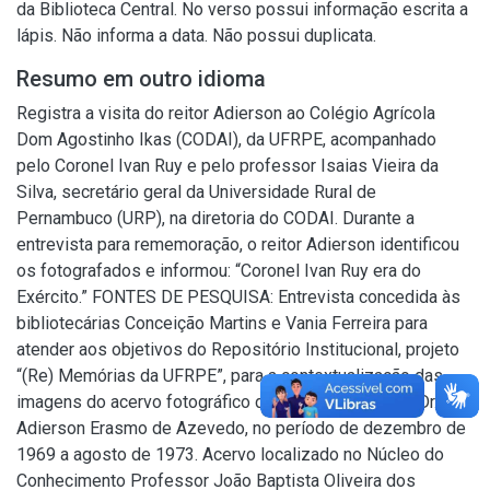
da Biblioteca Central. No verso possui informação escrita a
lápis. Não informa a data. Não possui duplicata.
Resumo em outro idioma
Registra a visita do reitor Adierson ao Colégio Agrícola
Dom Agostinho Ikas (CODAI), da UFRPE, acompanhado
pelo Coronel Ivan Ruy e pelo professor Isaias Vieira da
Silva, secretário geral da Universidade Rural de
Pernambuco (URP), na diretoria do CODAI. Durante a
entrevista para rememoração, o reitor Adierson identificou
os fotografados e informou: “Coronel Ivan Ruy era do
Exército.” FONTES DE PESQUISA: Entrevista concedida às
bibliotecárias Conceição Martins e Vania Ferreira para
atender aos objetivos do Repositório Institucional, projeto
“(Re) Memórias da UFRPE”, para a contextualização das
imagens do acervo fotográfico do reitorado do Prof. Dr.
Adierson Erasmo de Azevedo, no período de dezembro de
1969 a agosto de 1973. Acervo localizado no Núcleo do
Conhecimento Professor João Baptista Oliveira dos