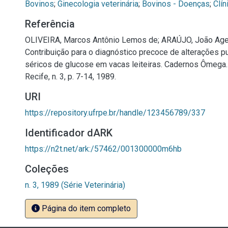
Bovinos
;
Ginecologia veterinária
;
Bovinos - Doenças
;
Clín
Referência
OLIVEIRA, Marcos Antônio Lemos de; ARAÚJO, João Age
Contribuição para o diagnóstico precoce de alterações pu
séricos de glucose em vacas leiteiras. Cadernos Ômega. 
Recife, n. 3, p. 7-14, 1989.
URI
https://repository.ufrpe.br/handle/123456789/337
Identificador dARK
https://n2t.net/ark:/57462/001300000m6hb
Coleções
n. 3, 1989 (Série Veterinária)
Página do item completo