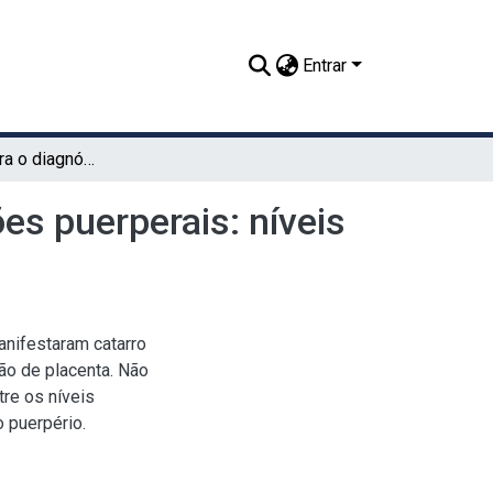
Entrar
Contribuição para o diagnóstico precoce de alterações puerperais: níveis séricos de glucose em vacas leiteiras
es puerperais: níveis
anifestaram catarro
ão de placenta. Não
tre os níveis
 puerpério.